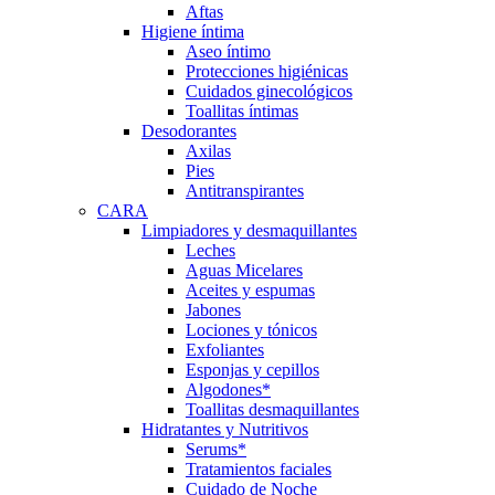
Aftas
Higiene íntima
Aseo íntimo
Protecciones higiénicas
Cuidados ginecológicos
Toallitas íntimas
Desodorantes
Axilas
Pies
Antitranspirantes
CARA
Limpiadores y desmaquillantes
Leches
Aguas Micelares
Aceites y espumas
Jabones
Lociones y tónicos
Exfoliantes
Esponjas y cepillos
Algodones*
Toallitas desmaquillantes
Hidratantes y Nutritivos
Serums*
Tratamientos faciales
Cuidado de Noche