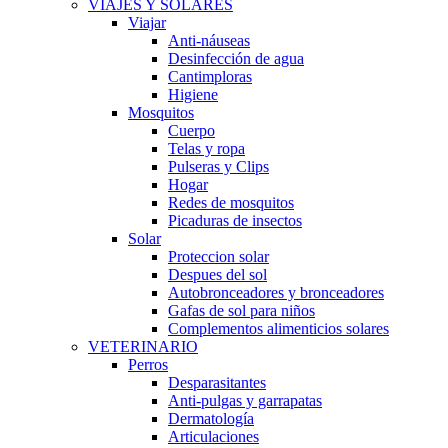
VIAJES Y SOLARES
Viajar
Anti-náuseas
Desinfección de agua
Cantimploras
Higiene
Mosquitos
Cuerpo
Telas y ropa
Pulseras y Clips
Hogar
Redes de mosquitos
Picaduras de insectos
Solar
Proteccion solar
Despues del sol
Autobronceadores y bronceadores
Gafas de sol para niños
Complementos alimenticios solares
VETERINARIO
Perros
Desparasitantes
Anti-pulgas y garrapatas
Dermatología
Articulaciones