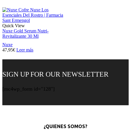
Quick View
Nuxe Gold Serum Nutri-
Revitalizante 30 Ml
Nuxe
47,95
€
Leer más
SIGN UP FOR OUR NEWSLETTER
[mc4wp_form id="128"]
¿QUIENES SOMOS?