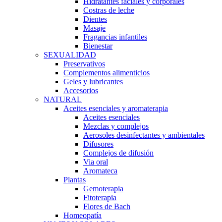
Hidratantes faciales y corporales
Costras de leche
Dientes
Masaje
Fragancias infantiles
Bienestar
SEXUALIDAD
Preservativos
Complementos alimenticios
Geles y lubricantes
Accesorios
NATURAL
Aceites esenciales y aromaterapia
Aceites esenciales
Mezclas y complejos
Aerosoles desinfectantes y ambientales
Difusores
Complejos de difusión
Via oral
Aromateca
Plantas
Gemoterapia
Fitoterapia
Flores de Bach
Homeopatía