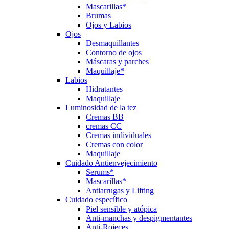
Mascarillas*
Brumas
Ojos y Labios
Ojos
Desmaquillantes
Contorno de ojos
Máscaras y parches
Maquillaje*
Labios
Hidratantes
Maquillaje
Luminosidad de la tez
Cremas BB
cremas CC
Cremas individuales
Cremas con color
Maquillaje
Cuidado Antienvejecimiento
Serums*
Mascarillas*
Antiarrugas y Lifting
Cuidado específico
Piel sensible y atópica
Anti-manchas y despigmentantes
Anti-Rojeces