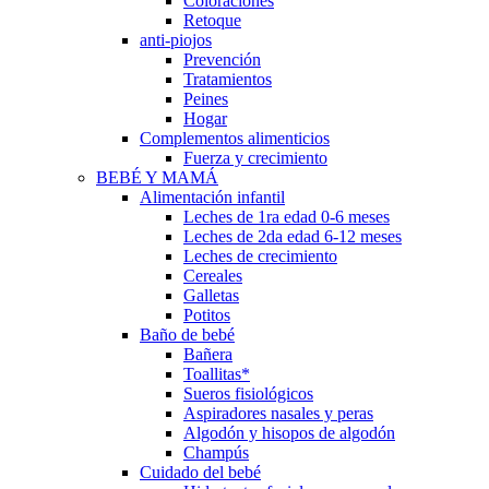
Coloraciones
Retoque
anti-piojos
Prevención
Tratamientos
Peines
Hogar
Complementos alimenticios
Fuerza y crecimiento
BEBÉ Y MAMÁ
Alimentación infantil
Leches de 1ra edad 0-6 meses
Leches de 2da edad 6-12 meses
Leches de crecimiento
Cereales
Galletas
Potitos
Baño de bebé
Bañera
Toallitas*
Sueros fisiológicos
Aspiradores nasales y peras
Algodón y hisopos de algodón
Champús
Cuidado del bebé