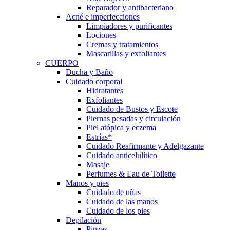
Reparador y antibacteriano
Acné e imperfecciones
Limpiadores y purificantes
Lociones
Cremas y tratamientos
Mascarillas y exfoliantes
CUERPO
Ducha y Baño
Cuidado corporal
Hidratantes
Exfoliantes
Cuidado de Bustos y Escote
Piernas pesadas y circulación
Piel atópica y eczema
Estrías*
Cuidado Reafirmante y Adelgazante
Cuidado anticelulítico
Masaje
Perfumes & Eau de Toilette
Manos y pies
Cuidado de uñas
Cuidado de las manos
Cuidado de los pies
Depilación
Pinzas