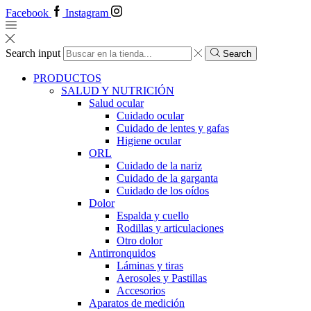
Facebook
Instagram
Search input
Search
PRODUCTOS
SALUD Y NUTRICIÓN
Salud ocular
Cuidado ocular
Cuidado de lentes y gafas
Higiene ocular
ORL
​​Cuidado de la nariz
​​Cuidado de la garganta
​​Cuidado de los oídos
Dolor
Espalda y cuello
Rodillas y articulaciones
Otro dolor
Antirronquidos
Láminas y tiras
Aerosoles y Pastillas
Accesorios
Aparatos de medición