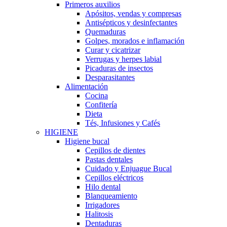
Primeros auxilios
Apósitos, vendas y compresas
Antisépticos y desinfectantes
Quemaduras
Golpes, morados e inflamación
Curar y cicatrizar
Verrugas y herpes labial
Picaduras de insectos
Desparasitantes
Alimentación
Cocina
Confitería
Dieta
Tés, Infusiones y Cafés
HIGIENE
Higiene bucal
Cepillos de dientes
Pastas dentales
Cuidado y Enjuague Bucal
Cepillos eléctricos
Hilo dental
Blanqueamiento
Irrigadores
Halitosis
Dentaduras