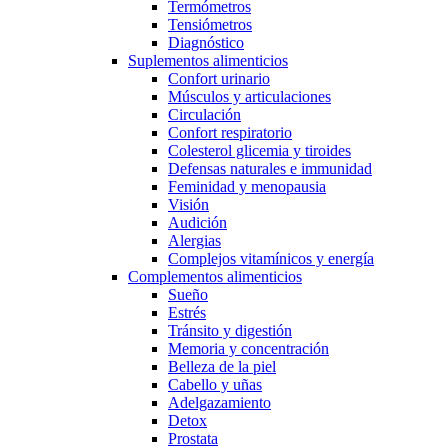
Termómetros
Tensiómetros
Diagnóstico
Suplementos alimenticios
Confort urinario
Músculos y articulaciones
Circulación
Confort respiratorio
Colesterol glicemia y tiroides
Defensas naturales e immunidad
Feminidad y menopausia
Visión
Audición
Alergias
Complejos vitamínicos y energía
Complementos alimenticios
Sueño
Estrés
Tránsito y digestión
Memoria y concentración
Belleza de la piel
Cabello y uñas
Adelgazamiento
Detox
Prostata