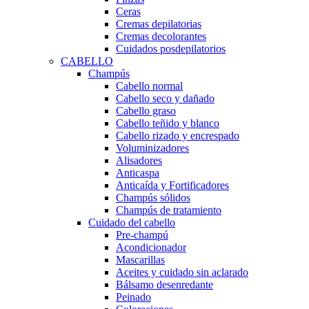
Ceras
Cremas depilatorias
Cremas decolorantes
Cuidados posdepilatorios
CABELLO
Champús
Cabello normal
Cabello seco y dañado
Cabello graso
Cabello teñido y blanco
Cabello rizado y encrespado
Voluminizadores
Alisadores
Anticaspa
Anticaída y Fortificadores
Champús sólidos
Champús de tratamiento
Cuidado del cabello
Pre-champú
Acondicionador
Mascarillas
Aceites y cuidado sin aclarado
Bálsamo desenredante
Peinado