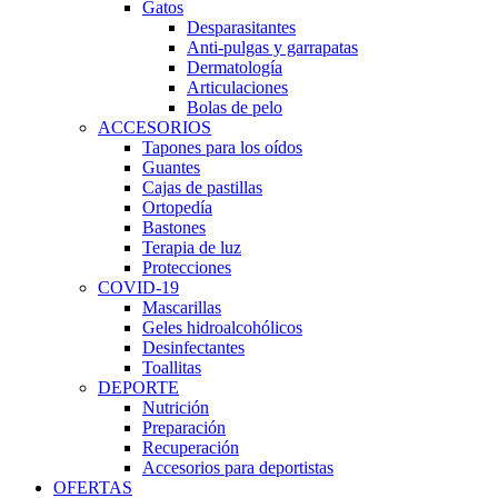
Gatos
Desparasitantes
Anti-pulgas y garrapatas
Dermatología
Articulaciones
Bolas de pelo
ACCESORIOS
Tapones para los oídos
Guantes
Cajas de pastillas
Ortopedía
Bastones
Terapia de luz
Protecciones
COVID-19
Mascarillas
Geles hidroalcohólicos
Desinfectantes
Toallitas
DEPORTE
Nutrición
Preparación
Recuperación
Accesorios para deportistas
OFERTAS