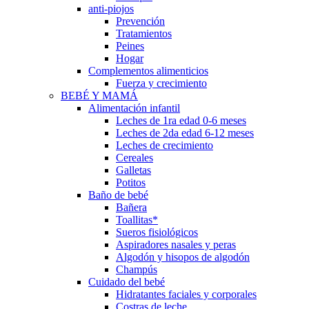
anti-piojos
Prevención
Tratamientos
Peines
Hogar
Complementos alimenticios
Fuerza y crecimiento
BEBÉ Y MAMÁ
Alimentación infantil
Leches de 1ra edad 0-6 meses
Leches de 2da edad 6-12 meses
Leches de crecimiento
Cereales
Galletas
Potitos
Baño de bebé
Bañera
Toallitas*
Sueros fisiológicos
Aspiradores nasales y peras
Algodón y hisopos de algodón
Champús
Cuidado del bebé
Hidratantes faciales y corporales
Costras de leche