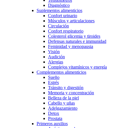
Tensiómetros
Diagnóstico
Suplementos alimenticios
Confort urinario
Músculos y articulaciones
Circulación
Confort respiratorio
Colesterol glicemia y tiroides
Defensas naturales e immunidad
Feminidad y menopausia
Visión
Audición
Alergias
Complejos vitamínicos y energía
Complementos alimenticios
Sueño
Estrés
Tránsito y digestión
Memoria y concentración
Belleza de la piel
Cabello y uñas
Adelgazamiento
Detox
Prostata
Primeros auxilios