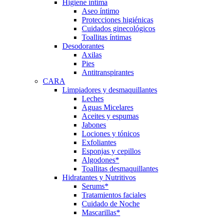
Higiene íntima
Aseo íntimo
Protecciones higiénicas
Cuidados ginecológicos
Toallitas íntimas
Desodorantes
Axilas
Pies
Antitranspirantes
CARA
Limpiadores y desmaquillantes
Leches
Aguas Micelares
Aceites y espumas
Jabones
Lociones y tónicos
Exfoliantes
Esponjas y cepillos
Algodones*
Toallitas desmaquillantes
Hidratantes y Nutritivos
Serums*
Tratamientos faciales
Cuidado de Noche
Mascarillas*