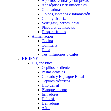
Apósitos, vendas y compresas
Antisépticos y desinfectantes
Quemaduras
Golpes, morados e inflamación
Curar y cicatrizar
Verrugas y herpes labial
Picaduras de insectos
Desparasitantes
Alimentación
Cocina
Confitería
Dieta
Tés, Infusiones y Cafés
HIGIENE
Higiene bucal
Cepillos de dientes
Pastas dentales
Cuidado y Enjuague Bucal
Cepillos eléctricos
Hilo dental
Blanqueamiento
Irrigadores
Halitosis
Dentaduras
Aftas