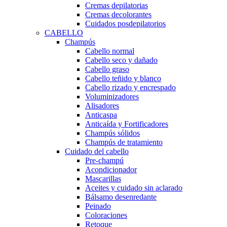
Cremas depilatorias
Cremas decolorantes
Cuidados posdepilatorios
CABELLO
Champús
Cabello normal
Cabello seco y dañado
Cabello graso
Cabello teñido y blanco
Cabello rizado y encrespado
Voluminizadores
Alisadores
Anticaspa
Anticaída y Fortificadores
Champús sólidos
Champús de tratamiento
Cuidado del cabello
Pre-champú
Acondicionador
Mascarillas
Aceites y cuidado sin aclarado
Bálsamo desenredante
Peinado
Coloraciones
Retoque