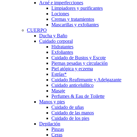
Acné e imperfecciones
Limpiadores y purificantes
Lociones
Cremas y tratamientos
Mascarillas y exfoliantes
CUERPO
Ducha y Baño
Cuidado corporal
Hidratantes
Exfoliantes
Cuidado de Bustos y Escote
Piernas pesadas y circulación
Piel atópica y eczema
Estrías*
Cuidado Reafirmante y Adelgazante
Cuidado anticelulítico
Masaje
Perfumes & Eau de Toilette
Manos y pies
Cuidado de uñas
Cuidado de las manos
Cuidado de los pies
Depilación
Pinzas
Ceras