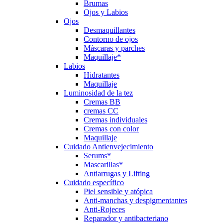
Brumas
Ojos y Labios
Ojos
Desmaquillantes
Contorno de ojos
Máscaras y parches
Maquillaje*
Labios
Hidratantes
Maquillaje
Luminosidad de la tez
Cremas BB
cremas CC
Cremas individuales
Cremas con color
Maquillaje
Cuidado Antienvejecimiento
Serums*
Mascarillas*
Antiarrugas y Lifting
Cuidado específico
Piel sensible y atópica
Anti-manchas y despigmentantes
Anti-Rojeces
Reparador y antibacteriano