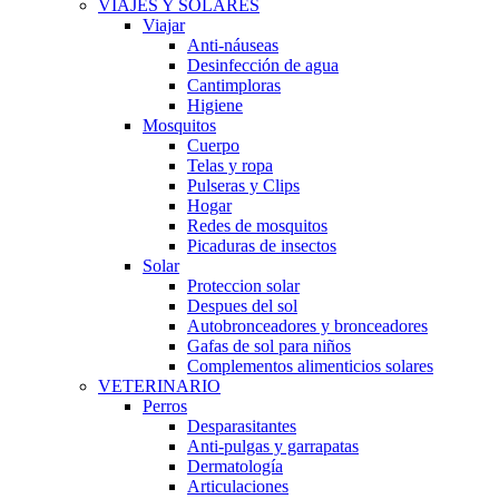
VIAJES Y SOLARES
Viajar
Anti-náuseas
Desinfección de agua
Cantimploras
Higiene
Mosquitos
Cuerpo
Telas y ropa
Pulseras y Clips
Hogar
Redes de mosquitos
Picaduras de insectos
Solar
Proteccion solar
Despues del sol
Autobronceadores y bronceadores
Gafas de sol para niños
Complementos alimenticios solares
VETERINARIO
Perros
Desparasitantes
Anti-pulgas y garrapatas
Dermatología
Articulaciones