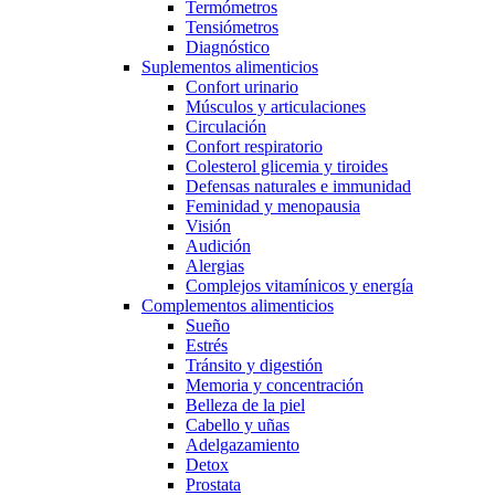
Termómetros
Tensiómetros
Diagnóstico
Suplementos alimenticios
Confort urinario
Músculos y articulaciones
Circulación
Confort respiratorio
Colesterol glicemia y tiroides
Defensas naturales e immunidad
Feminidad y menopausia
Visión
Audición
Alergias
Complejos vitamínicos y energía
Complementos alimenticios
Sueño
Estrés
Tránsito y digestión
Memoria y concentración
Belleza de la piel
Cabello y uñas
Adelgazamiento
Detox
Prostata