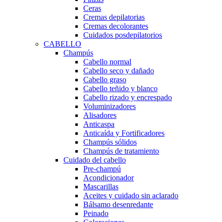
Ceras
Cremas depilatorias
Cremas decolorantes
Cuidados posdepilatorios
CABELLO
Champús
Cabello normal
Cabello seco y dañado
Cabello graso
Cabello teñido y blanco
Cabello rizado y encrespado
Voluminizadores
Alisadores
Anticaspa
Anticaída y Fortificadores
Champús sólidos
Champús de tratamiento
Cuidado del cabello
Pre-champú
Acondicionador
Mascarillas
Aceites y cuidado sin aclarado
Bálsamo desenredante
Peinado