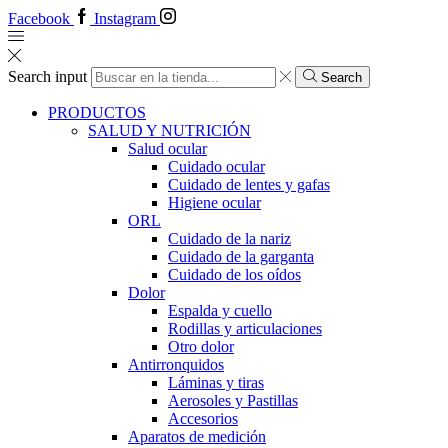
Facebook
Instagram
Search input
Search
PRODUCTOS
SALUD Y NUTRICIÓN
Salud ocular
Cuidado ocular
Cuidado de lentes y gafas
Higiene ocular
ORL
​​Cuidado de la nariz
​​Cuidado de la garganta
​​Cuidado de los oídos
Dolor
Espalda y cuello
Rodillas y articulaciones
Otro dolor
Antirronquidos
Láminas y tiras
Aerosoles y Pastillas
Accesorios
Aparatos de medición