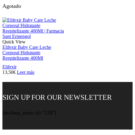
Agotado
Quick View
Elifexir Baby Care Leche
Corporal Hidratante
Reepitelizante 400Ml
Elifexir
13,50
€
Leer más
SIGN UP FOR OUR NEWSLETTER
[mc4wp_form id="128"]