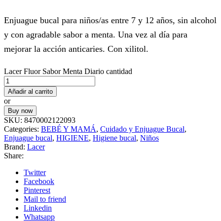
Enjuague bucal para niños/as entre 7 y 12 años, sin alcohol
y con agradable sabor a menta. Una vez al día para
mejorar la acción anticaries. Con xilitol.
Lacer Fluor Sabor Menta Diario cantidad
Añadir al carrito
or
Buy now
SKU:
8470002122093
Categories:
BEBÉ Y MAMÁ
,
Cuidado y Enjuague Bucal
,
Enjuague bucal
,
HIGIENE
,
Higiene bucal
,
Niños
Brand:
Lacer
Share:
Twitter
Facebook
Pinterest
Mail to friend
Linkedin
Whatsapp