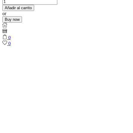
Añadir al carrito
or
Buy now
0
0