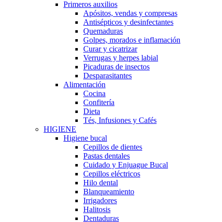
Primeros auxilios
Apósitos, vendas y compresas
Antisépticos y desinfectantes
Quemaduras
Golpes, morados e inflamación
Curar y cicatrizar
Verrugas y herpes labial
Picaduras de insectos
Desparasitantes
Alimentación
Cocina
Confitería
Dieta
Tés, Infusiones y Cafés
HIGIENE
Higiene bucal
Cepillos de dientes
Pastas dentales
Cuidado y Enjuague Bucal
Cepillos eléctricos
Hilo dental
Blanqueamiento
Irrigadores
Halitosis
Dentaduras