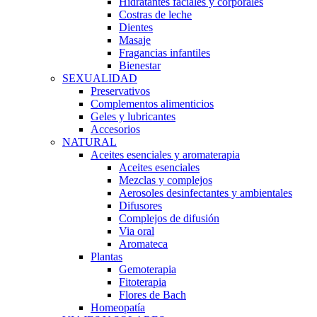
Hidratantes faciales y corporales
Costras de leche
Dientes
Masaje
Fragancias infantiles
Bienestar
SEXUALIDAD
Preservativos
Complementos alimenticios
Geles y lubricantes
Accesorios
NATURAL
Aceites esenciales y aromaterapia
Aceites esenciales
Mezclas y complejos
Aerosoles desinfectantes y ambientales
Difusores
Complejos de difusión
Via oral
Aromateca
Plantas
Gemoterapia
Fitoterapia
Flores de Bach
Homeopatía