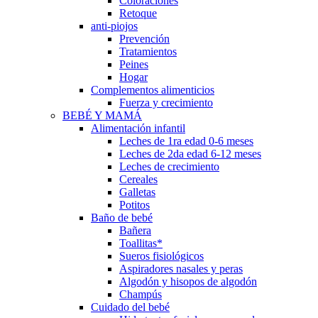
Coloraciones
Retoque
anti-piojos
Prevención
Tratamientos
Peines
Hogar
Complementos alimenticios
Fuerza y crecimiento
BEBÉ Y MAMÁ
Alimentación infantil
Leches de 1ra edad 0-6 meses
Leches de 2da edad 6-12 meses
Leches de crecimiento
Cereales
Galletas
Potitos
Baño de bebé
Bañera
Toallitas*
Sueros fisiológicos
Aspiradores nasales y peras
Algodón y hisopos de algodón
Champús
Cuidado del bebé