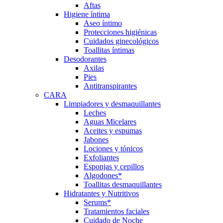
Aftas
Higiene íntima
Aseo íntimo
Protecciones higiénicas
Cuidados ginecológicos
Toallitas íntimas
Desodorantes
Axilas
Pies
Antitranspirantes
CARA
Limpiadores y desmaquillantes
Leches
Aguas Micelares
Aceites y espumas
Jabones
Lociones y tónicos
Exfoliantes
Esponjas y cepillos
Algodones*
Toallitas desmaquillantes
Hidratantes y Nutritivos
Serums*
Tratamientos faciales
Cuidado de Noche