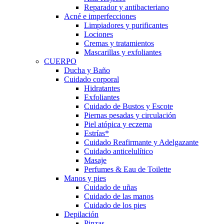
Reparador y antibacteriano
Acné e imperfecciones
Limpiadores y purificantes
Lociones
Cremas y tratamientos
Mascarillas y exfoliantes
CUERPO
Ducha y Baño
Cuidado corporal
Hidratantes
Exfoliantes
Cuidado de Bustos y Escote
Piernas pesadas y circulación
Piel atópica y eczema
Estrías*
Cuidado Reafirmante y Adelgazante
Cuidado anticelulítico
Masaje
Perfumes & Eau de Toilette
Manos y pies
Cuidado de uñas
Cuidado de las manos
Cuidado de los pies
Depilación
Pinzas