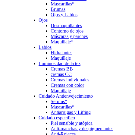
Mascarillas*
Brumas
Ojos y Labios
Ojos
Desmaquillantes
Contorno de ojos
Máscaras y parches
Maquillaje*
Labios
Hidratantes
Maquillaje
Luminosidad de la tez
Cremas BB
cremas CC
Cremas individuales
Cremas con color
Maquillaje
Cuidado Antienvejecimiento
Serums*
Mascarillas*
Antiarrugas y Lifting
Cuidado específico
Piel sensible y atópica
Anti-manchas y despigmentantes
Anti-Rojeces