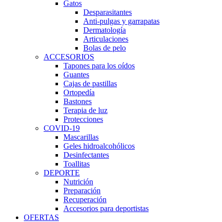
Gatos
Desparasitantes
Anti-pulgas y garrapatas
Dermatología
Articulaciones
Bolas de pelo
ACCESORIOS
Tapones para los oídos
Guantes
Cajas de pastillas
Ortopedía
Bastones
Terapia de luz
Protecciones
COVID-19
Mascarillas
Geles hidroalcohólicos
Desinfectantes
Toallitas
DEPORTE
Nutrición
Preparación
Recuperación
Accesorios para deportistas
OFERTAS