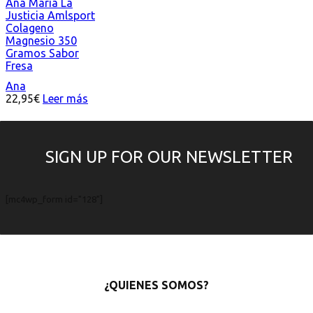
Ana Maria La
Justicia Amlsport
Colageno
Magnesio 350
Gramos Sabor
Fresa
Ana
22,95
€
Leer más
SIGN UP FOR OUR NEWSLETTER
[mc4wp_form id="128"]
¿QUIENES SOMOS?