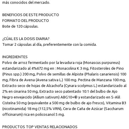
más conocidos del mercado.
BENEFICIOS DE ESTE PRODUCTO
FORMATO DEL PRODUCTO
Bote de 120 cápsulas.
¿CÚAL ES LA DOSIS DIARIA?
Tomar 2 cápsulas al día, preferentemente con la comida.
INGREDIENTES
Polvo de arroz fermentado por la levadura roja (Monascus purpureus)
estandarizado al 4%672 mg en : Monacolina K 3 mg, Fitosteroles de Pino
(Pinus spp.) 200 mg, Polvo de semillas de Alpiste (Phalaris canariensis) 100
mg, Fibra de Avena (Avena sativa L.) 100 mg. Pectina de Manzana 100 mg,
Extracto seco de hojas de Alcachofa (Cynara scolymus L.) estandarizado al
2% en cinarina 50 mg, Extracto seco patentado 10:1 del bulbo de Ajo
Negro envejecido (Allium sativum) ABG10+® y estandarizado en S-Alil
Cisteína 50 mg (equivalente a 500 mg de bulbo de ajo fresco), Vitamina B3
(nicotinamida) 18 mg (112,5% VRN), Cera de Caña de Azúcar (Saccharum
officinarum) rica en policosanol 5 mg.
PRODUCTOS TOP VENTAS RELACIONADOS