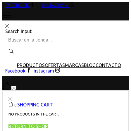
FACEBOOK
INSTAGRAM
Search Input
PRODUCTOS
OFERTAS
MARCAS
BLOG
CONTACTO
Facebook
Instagram
0
0
SHOPPING CART
0
NO PRODUCTS IN THE CART.
RETURN TO SHOP