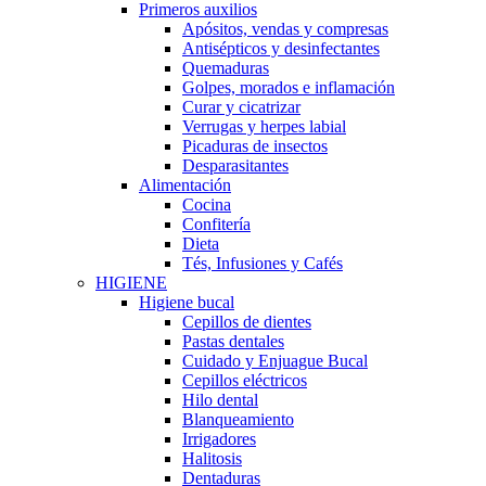
Primeros auxilios
Apósitos, vendas y compresas
Antisépticos y desinfectantes
Quemaduras
Golpes, morados e inflamación
Curar y cicatrizar
Verrugas y herpes labial
Picaduras de insectos
Desparasitantes
Alimentación
Cocina
Confitería
Dieta
Tés, Infusiones y Cafés
HIGIENE
Higiene bucal
Cepillos de dientes
Pastas dentales
Cuidado y Enjuague Bucal
Cepillos eléctricos
Hilo dental
Blanqueamiento
Irrigadores
Halitosis
Dentaduras