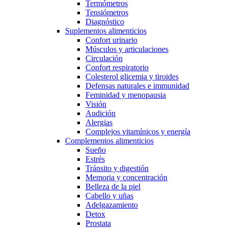
Termómetros
Tensiómetros
Diagnóstico
Suplementos alimenticios
Confort urinario
Músculos y articulaciones
Circulación
Confort respiratorio
Colesterol glicemia y tiroides
Defensas naturales e immunidad
Feminidad y menopausia
Visión
Audición
Alergias
Complejos vitamínicos y energía
Complementos alimenticios
Sueño
Estrés
Tránsito y digestión
Memoria y concentración
Belleza de la piel
Cabello y uñas
Adelgazamiento
Detox
Prostata