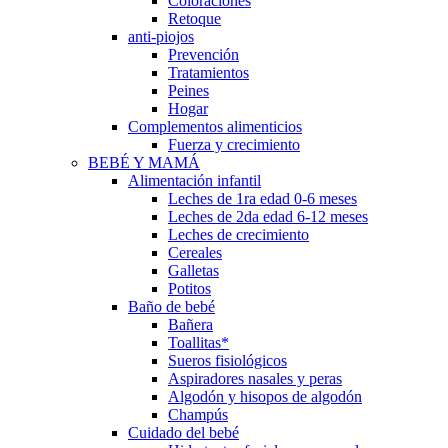
Coloraciones
Retoque
anti-piojos
Prevención
Tratamientos
Peines
Hogar
Complementos alimenticios
Fuerza y crecimiento
BEBÉ Y MAMÁ
Alimentación infantil
Leches de 1ra edad 0-6 meses
Leches de 2da edad 6-12 meses
Leches de crecimiento
Cereales
Galletas
Potitos
Baño de bebé
Bañera
Toallitas*
Sueros fisiológicos
Aspiradores nasales y peras
Algodón y hisopos de algodón
Champús
Cuidado del bebé