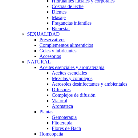
Hidratantes faciales y corporales
Costras de leche
Dientes
Masaje
Fragancias infantiles
Bienestar
SEXUALIDAD
Preservativos
Complementos alimenticios
Geles y lubricantes
Accesorios
NATURAL
Aceites esenciales y aromaterapia
Aceites esenciales
Mezclas y complejos
Aerosoles desinfectantes y ambientales
Difusores
Complejos de difusión
Via oral
Aromateca
Plantas
Gemoterapia
Fitoterapia
Flores de Bach
Homeopatía