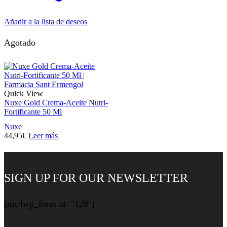
Añadir a la lista de deseos
Agotado
Quick View
Nuxe Gold Crema-Aceite Nutri-
Fortificante 50 Ml
Nuxe
44,95
€
Leer más
SIGN UP FOR OUR NEWSLETTER
[mc4wp_form id="128"]