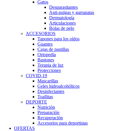
Gatos
Desparasitantes
Anti-pulgas y garrapatas
Dermatología
Articulaciones
Bolas de pelo
ACCESORIOS
Tapones para los oídos
Guantes
Cajas de pastillas
Ortopedía
Bastones
Terapia de luz
Protecciones
COVID-19
Mascarillas
Geles hidroalcohólicos
Desinfectantes
Toallitas
DEPORTE
Nutrición
Preparación
Recuperación
Accesorios para deportistas
OFERTAS