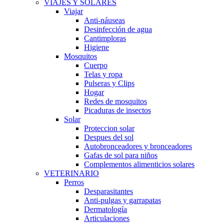
VIAJES Y SOLARES
Viajar
Anti-náuseas
Desinfección de agua
Cantimploras
Higiene
Mosquitos
Cuerpo
Telas y ropa
Pulseras y Clips
Hogar
Redes de mosquitos
Picaduras de insectos
Solar
Proteccion solar
Despues del sol
Autobronceadores y bronceadores
Gafas de sol para niños
Complementos alimenticios solares
VETERINARIO
Perros
Desparasitantes
Anti-pulgas y garrapatas
Dermatología
Articulaciones