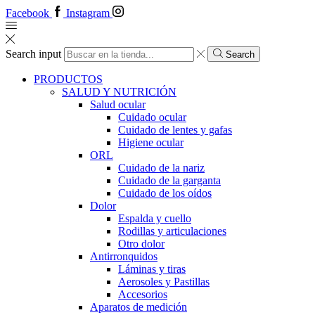
Facebook
Instagram
Search input
Search
PRODUCTOS
SALUD Y NUTRICIÓN
Salud ocular
Cuidado ocular
Cuidado de lentes y gafas
Higiene ocular
ORL
​​Cuidado de la nariz
​​Cuidado de la garganta
​​Cuidado de los oídos
Dolor
Espalda y cuello
Rodillas y articulaciones
Otro dolor
Antirronquidos
Láminas y tiras
Aerosoles y Pastillas
Accesorios
Aparatos de medición