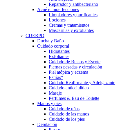
Reparador y antibacteriano
Acné e imperfecciones
Limpiadores y purificantes
Lociones
Cremas y tratamientos
Mascarillas y exfoliantes
CUERPO
Ducha y Baño
Cuidado corporal
Hidratantes
Exfoliantes
Cuidado de Bustos y Escote
Piernas pesadas y circulación
Piel atópica y eczema
Estrías*
Cuidado Reafirmante y Adelgazante
Cuidado anticelulítico
Masaje
Perfumes & Eau de Toilette
Manos y pies
Cuidado de uñas
Cuidado de las manos
Cuidado de los pies
Depilación
Pinzas