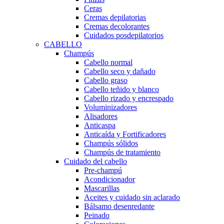
Ceras
Cremas depilatorias
Cremas decolorantes
Cuidados posdepilatorios
CABELLO
Champús
Cabello normal
Cabello seco y dañado
Cabello graso
Cabello teñido y blanco
Cabello rizado y encrespado
Voluminizadores
Alisadores
Anticaspa
Anticaída y Fortificadores
Champús sólidos
Champús de tratamiento
Cuidado del cabello
Pre-champú
Acondicionador
Mascarillas
Aceites y cuidado sin aclarado
Bálsamo desenredante
Peinado