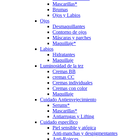
Mascarillas*
Brumas
Ojos y Labios
Ojos
Desmaquillantes
Contorno de ojos
Máscaras y parches
Maquillaje*
Labios
Hidratantes
Maquillaje
Luminosidad de la tez
Cremas BB
cremas CC
Cremas individuales
Cremas con color
Maquillaje
Cuidado Antienvejecimiento
Serums*
Mascarillas*
Antiarrugas y Lifting
Cuidado específico
Piel sensible y atópica
Anti-manchas y despigmentantes
Anti-Rojeces