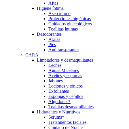
Aftas
Higiene íntima
Aseo íntimo
Protecciones higiénicas
Cuidados ginecológicos
Toallitas íntimas
Desodorantes
Axilas
Pies
Antitranspirantes
CARA
Limpiadores y desmaquillantes
Leches
Aguas Micelares
Aceites y espumas
Jabones
Lociones y tónicos
Exfoliantes
Esponjas y cepillos
Algodones*
Toallitas desmaquillantes
Hidratantes y Nutritivos
Serums*
Tratamientos faciales
Cuidado de Noche