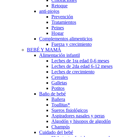
Coloraciones
Retoque
anti-piojos
Prevención
Tratamientos
Peines
Hogar
Complementos alimenticios
Fuerza y crecimiento
BEBÉ Y MAMÁ
Alimentación infantil
Leches de 1ra edad 0-6 meses
Leches de 2da edad 6-12 meses
Leches de crecimiento
Cereales
Galletas
Potitos
Baño de bebé
Bañera
Toallitas*
Sueros fisiológicos
Aspiradores nasales y peras
Algodón y hisopos de algodón
Champús
Cuidado del bebé