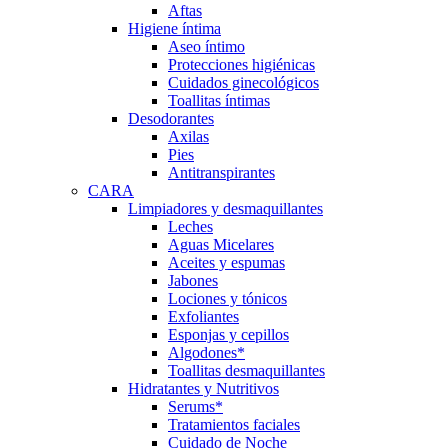
Aftas
Higiene íntima
Aseo íntimo
Protecciones higiénicas
Cuidados ginecológicos
Toallitas íntimas
Desodorantes
Axilas
Pies
Antitranspirantes
CARA
Limpiadores y desmaquillantes
Leches
Aguas Micelares
Aceites y espumas
Jabones
Lociones y tónicos
Exfoliantes
Esponjas y cepillos
Algodones*
Toallitas desmaquillantes
Hidratantes y Nutritivos
Serums*
Tratamientos faciales
Cuidado de Noche