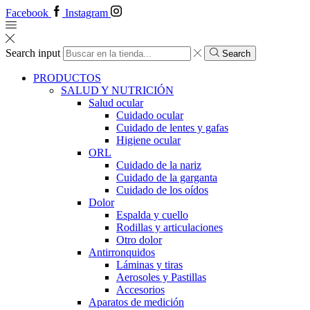
Facebook
Instagram
Search input
Search
PRODUCTOS
SALUD Y NUTRICIÓN
Salud ocular
Cuidado ocular
Cuidado de lentes y gafas
Higiene ocular
ORL
​​Cuidado de la nariz
​​Cuidado de la garganta
​​Cuidado de los oídos
Dolor
Espalda y cuello
Rodillas y articulaciones
Otro dolor
Antirronquidos
Láminas y tiras
Aerosoles y Pastillas
Accesorios
Aparatos de medición