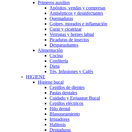
Primeros auxilios
Apósitos, vendas y compresas
Antisépticos y desinfectantes
Quemaduras
Golpes, morados e inflamación
Curar y cicatrizar
Verrugas y herpes labial
Picaduras de insectos
Desparasitantes
Alimentación
Cocina
Confitería
Dieta
Tés, Infusiones y Cafés
HIGIENE
Higiene bucal
Cepillos de dientes
Pastas dentales
Cuidado y Enjuague Bucal
Cepillos eléctricos
Hilo dental
Blanqueamiento
Irrigadores
Halitosis
Dentaduras