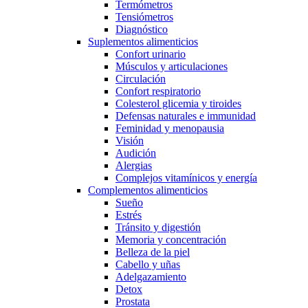
Termómetros
Tensiómetros
Diagnóstico
Suplementos alimenticios
Confort urinario
Músculos y articulaciones
Circulación
Confort respiratorio
Colesterol glicemia y tiroides
Defensas naturales e immunidad
Feminidad y menopausia
Visión
Audición
Alergias
Complejos vitamínicos y energía
Complementos alimenticios
Sueño
Estrés
Tránsito y digestión
Memoria y concentración
Belleza de la piel
Cabello y uñas
Adelgazamiento
Detox
Prostata