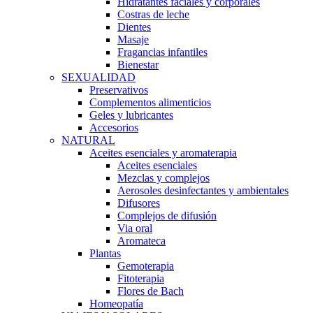
Hidratantes faciales y corporales
Costras de leche
Dientes
Masaje
Fragancias infantiles
Bienestar
SEXUALIDAD
Preservativos
Complementos alimenticios
Geles y lubricantes
Accesorios
NATURAL
Aceites esenciales y aromaterapia
Aceites esenciales
Mezclas y complejos
Aerosoles desinfectantes y ambientales
Difusores
Complejos de difusión
Via oral
Aromateca
Plantas
Gemoterapia
Fitoterapia
Flores de Bach
Homeopatía