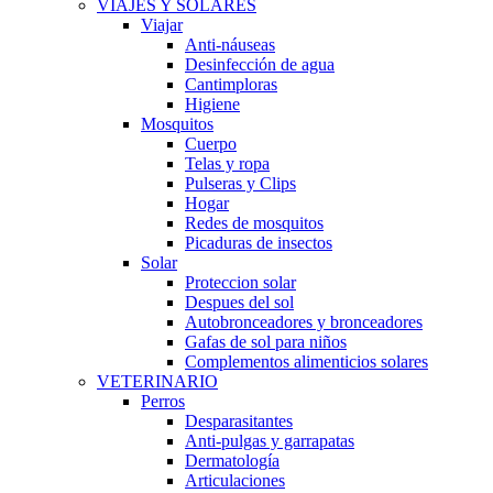
VIAJES Y SOLARES
Viajar
Anti-náuseas
Desinfección de agua
Cantimploras
Higiene
Mosquitos
Cuerpo
Telas y ropa
Pulseras y Clips
Hogar
Redes de mosquitos
Picaduras de insectos
Solar
Proteccion solar
Despues del sol
Autobronceadores y bronceadores
Gafas de sol para niños
Complementos alimenticios solares
VETERINARIO
Perros
Desparasitantes
Anti-pulgas y garrapatas
Dermatología
Articulaciones