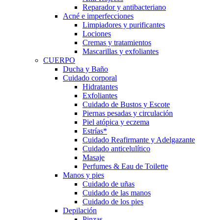
Reparador y antibacteriano
Acné e imperfecciones
Limpiadores y purificantes
Lociones
Cremas y tratamientos
Mascarillas y exfoliantes
CUERPO
Ducha y Baño
Cuidado corporal
Hidratantes
Exfoliantes
Cuidado de Bustos y Escote
Piernas pesadas y circulación
Piel atópica y eczema
Estrías*
Cuidado Reafirmante y Adelgazante
Cuidado anticelulítico
Masaje
Perfumes & Eau de Toilette
Manos y pies
Cuidado de uñas
Cuidado de las manos
Cuidado de los pies
Depilación
Pinzas