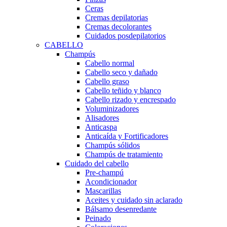
Ceras
Cremas depilatorias
Cremas decolorantes
Cuidados posdepilatorios
CABELLO
Champús
Cabello normal
Cabello seco y dañado
Cabello graso
Cabello teñido y blanco
Cabello rizado y encrespado
Voluminizadores
Alisadores
Anticaspa
Anticaída y Fortificadores
Champús sólidos
Champús de tratamiento
Cuidado del cabello
Pre-champú
Acondicionador
Mascarillas
Aceites y cuidado sin aclarado
Bálsamo desenredante
Peinado