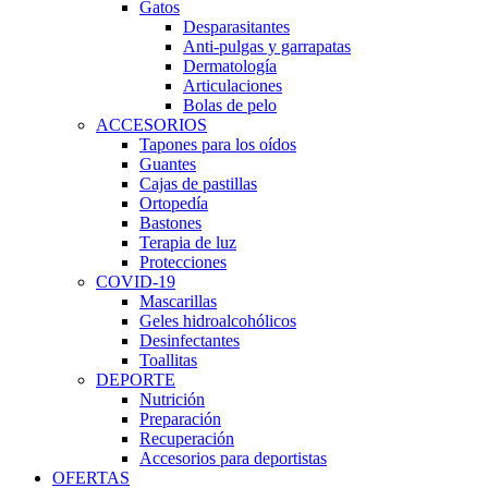
Gatos
Desparasitantes
Anti-pulgas y garrapatas
Dermatología
Articulaciones
Bolas de pelo
ACCESORIOS
Tapones para los oídos
Guantes
Cajas de pastillas
Ortopedía
Bastones
Terapia de luz
Protecciones
COVID-19
Mascarillas
Geles hidroalcohólicos
Desinfectantes
Toallitas
DEPORTE
Nutrición
Preparación
Recuperación
Accesorios para deportistas
OFERTAS