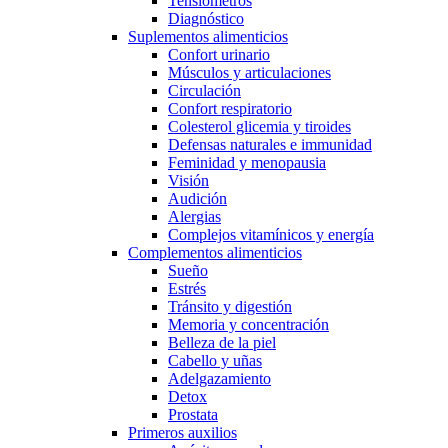
Tensiómetros
Diagnóstico
Suplementos alimenticios
Confort urinario
Músculos y articulaciones
Circulación
Confort respiratorio
Colesterol glicemia y tiroides
Defensas naturales e immunidad
Feminidad y menopausia
Visión
Audición
Alergias
Complejos vitamínicos y energía
Complementos alimenticios
Sueño
Estrés
Tránsito y digestión
Memoria y concentración
Belleza de la piel
Cabello y uñas
Adelgazamiento
Detox
Prostata
Primeros auxilios