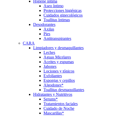
Higiene íntima
Aseo íntimo
Protecciones higiénicas
Cuidados ginecológicos
Toallitas íntimas
Desodorantes
Axilas
Pies
Antitranspirantes
CARA
Limpiadores y desmaquillantes
Leches
Aguas Micelares
Aceites y espumas
Jabones
Lociones y tónicos
Exfoliantes
Esponjas y cepillos
Algodones*
Toallitas desmaquillantes
Hidratantes y Nutritivos
Serums*
Tratamientos faciales
Cuidado de Noche
Mascarillas*