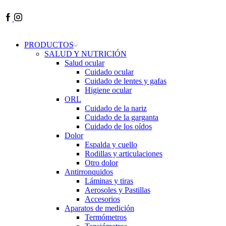
Facebook
Instagram
PRODUCTOS
SALUD Y NUTRICIÓN
Salud ocular
Cuidado ocular
Cuidado de lentes y gafas
Higiene ocular
ORL
​​Cuidado de la nariz
​​Cuidado de la garganta
​​Cuidado de los oídos
Dolor
Espalda y cuello
Rodillas y articulaciones
Otro dolor
Antirronquidos
Láminas y tiras
Aerosoles y Pastillas
Accesorios
Aparatos de medición
Termómetros