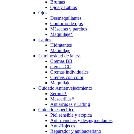
Brumas
Ojos y Labios
Ojos
Desmaquillantes
Contorno de ojos
Máscaras y parches
Maquillaje*
Labios
Hidratantes
Maquillaje
Luminosidad de la tez
Cremas BB
cremas CC
Cremas individuales
Cremas con color
Maquillaje
Cuidado Antienvejecimiento
Serums*
Mascarillas*
Antiarrugas y Lifting
Cuidado específico
Piel sensible y atópica
Anti-manchas y despigmentantes
Anti-Rojeces
Reparador y antibacteriano