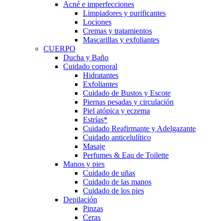
Acné e imperfecciones
Limpiadores y purificantes
Lociones
Cremas y tratamientos
Mascarillas y exfoliantes
CUERPO
Ducha y Baño
Cuidado corporal
Hidratantes
Exfoliantes
Cuidado de Bustos y Escote
Piernas pesadas y circulación
Piel atópica y eczema
Estrías*
Cuidado Reafirmante y Adelgazante
Cuidado anticelulítico
Masaje
Perfumes & Eau de Toilette
Manos y pies
Cuidado de uñas
Cuidado de las manos
Cuidado de los pies
Depilación
Pinzas
Ceras