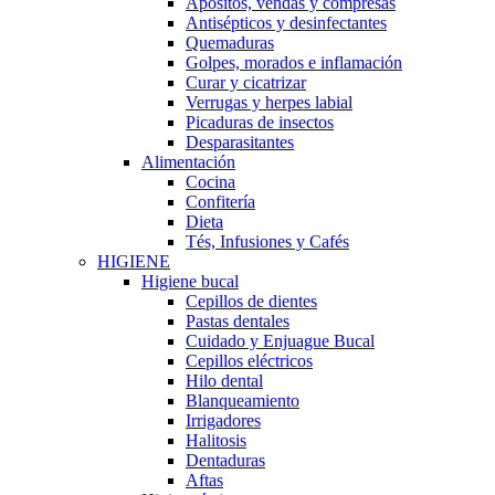
Apósitos, vendas y compresas
Antisépticos y desinfectantes
Quemaduras
Golpes, morados e inflamación
Curar y cicatrizar
Verrugas y herpes labial
Picaduras de insectos
Desparasitantes
Alimentación
Cocina
Confitería
Dieta
Tés, Infusiones y Cafés
HIGIENE
Higiene bucal
Cepillos de dientes
Pastas dentales
Cuidado y Enjuague Bucal
Cepillos eléctricos
Hilo dental
Blanqueamiento
Irrigadores
Halitosis
Dentaduras
Aftas