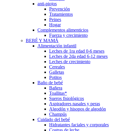
anti-piojos
Prevención
Tratamientos
Peines
Hogar
Complementos alimenticios
Fuerza y crecimiento
BEBÉ Y MAMÁ
Alimentación infantil
Leches de 1ra edad 0-6 meses
Leches de 2da edad 6-12 meses
Leches de crecimiento
Cereales
Galletas
Potitos
Baño de bebé
Bañera
Toallitas*
Sueros fisiológicos
Aspiradores nasales y peras
Algodón y hisopos de algodón
Champús
Cuidado del bebé
Hidratantes faciales y corporales
Costras de leche