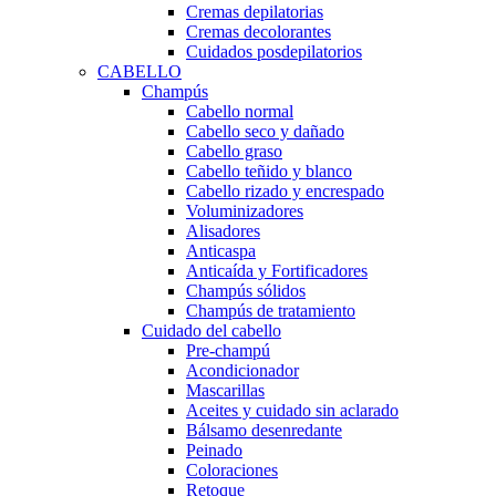
Cremas depilatorias
Cremas decolorantes
Cuidados posdepilatorios
CABELLO
Champús
Cabello normal
Cabello seco y dañado
Cabello graso
Cabello teñido y blanco
Cabello rizado y encrespado
Voluminizadores
Alisadores
Anticaspa
Anticaída y Fortificadores
Champús sólidos
Champús de tratamiento
Cuidado del cabello
Pre-champú
Acondicionador
Mascarillas
Aceites y cuidado sin aclarado
Bálsamo desenredante
Peinado
Coloraciones
Retoque