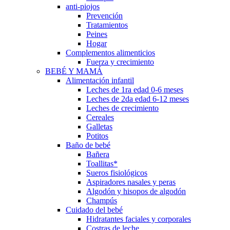
anti-piojos
Prevención
Tratamientos
Peines
Hogar
Complementos alimenticios
Fuerza y crecimiento
BEBÉ Y MAMÁ
Alimentación infantil
Leches de 1ra edad 0-6 meses
Leches de 2da edad 6-12 meses
Leches de crecimiento
Cereales
Galletas
Potitos
Baño de bebé
Bañera
Toallitas*
Sueros fisiológicos
Aspiradores nasales y peras
Algodón y hisopos de algodón
Champús
Cuidado del bebé
Hidratantes faciales y corporales
Costras de leche