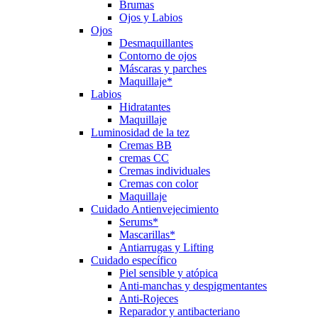
Brumas
Ojos y Labios
Ojos
Desmaquillantes
Contorno de ojos
Máscaras y parches
Maquillaje*
Labios
Hidratantes
Maquillaje
Luminosidad de la tez
Cremas BB
cremas CC
Cremas individuales
Cremas con color
Maquillaje
Cuidado Antienvejecimiento
Serums*
Mascarillas*
Antiarrugas y Lifting
Cuidado específico
Piel sensible y atópica
Anti-manchas y despigmentantes
Anti-Rojeces
Reparador y antibacteriano