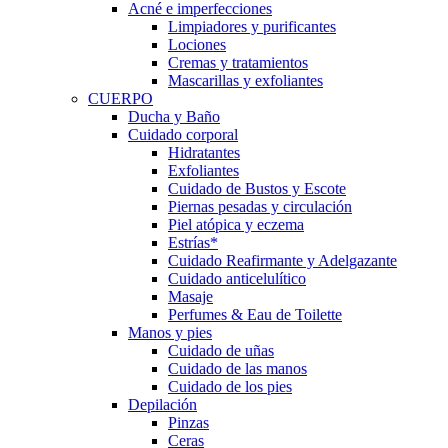
Acné e imperfecciones
Limpiadores y purificantes
Lociones
Cremas y tratamientos
Mascarillas y exfoliantes
CUERPO
Ducha y Baño
Cuidado corporal
Hidratantes
Exfoliantes
Cuidado de Bustos y Escote
Piernas pesadas y circulación
Piel atópica y eczema
Estrías*
Cuidado Reafirmante y Adelgazante
Cuidado anticelulítico
Masaje
Perfumes & Eau de Toilette
Manos y pies
Cuidado de uñas
Cuidado de las manos
Cuidado de los pies
Depilación
Pinzas
Ceras