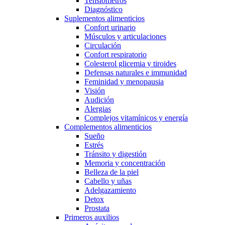
Tensiómetros
Diagnóstico
Suplementos alimenticios
Confort urinario
Músculos y articulaciones
Circulación
Confort respiratorio
Colesterol glicemia y tiroides
Defensas naturales e immunidad
Feminidad y menopausia
Visión
Audición
Alergias
Complejos vitamínicos y energía
Complementos alimenticios
Sueño
Estrés
Tránsito y digestión
Memoria y concentración
Belleza de la piel
Cabello y uñas
Adelgazamiento
Detox
Prostata
Primeros auxilios