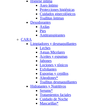
Higiene íntima
Aseo íntimo
Protecciones higiénicas
Cuidados ginecológicos
Toallitas íntimas
Desodorantes
Axilas
Pies
Antitranspirantes
CARA
Limpiadores y desmaquillantes
Leches
Aguas Micelares
Aceites y espumas
Jabones
Lociones y tónicos
Exfoliantes
Esponjas y cepillos
Algodones*
Toallitas desmaquillantes
Hidratantes y Nutritivos
Serums*
Tratamientos faciales
Cuidado de Noche
Mascarillas*