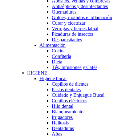
Apósitos, vendas y compresas
Antisépticos y desinfectantes
Quemaduras
Golpes, morados e inflamación
Curar y cicatrizar
Verrugas y herpes labial
Picaduras de insectos
Desparasitantes
Alimentación
Cocina
Confitería
Dieta
Tés, Infusiones y Cafés
HIGIENE
Higiene bucal
Cepillos de dientes
Pastas dentales
Cuidado y Enjuague Bucal
Cepillos eléctricos
Hilo dental
Blanqueamiento
Irrigadores
Halitosis
Dentaduras
Aftas