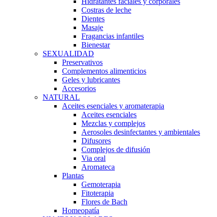
Hidratantes faciales y corporales
Costras de leche
Dientes
Masaje
Fragancias infantiles
Bienestar
SEXUALIDAD
Preservativos
Complementos alimenticios
Geles y lubricantes
Accesorios
NATURAL
Aceites esenciales y aromaterapia
Aceites esenciales
Mezclas y complejos
Aerosoles desinfectantes y ambientales
Difusores
Complejos de difusión
Via oral
Aromateca
Plantas
Gemoterapia
Fitoterapia
Flores de Bach
Homeopatía