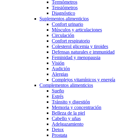
Termómetros
Tensiómetros
Diagnóstico
Suplementos alimenticios
Confort urinario
Músculos y articulaciones
Circulación
Confort respiratorio
Colesterol glicemia y tiroides
Defensas naturales e immunidad
Feminidad y menopausia
Visión
Audición
Alergias
Complejos vitamínicos y energía
Complementos alimenticios
Sueño
Estrés
Tránsito y digestión
Memoria y concentración
Belleza de la piel
Cabello y uñas
Adelgazamiento
Detox
Prostata