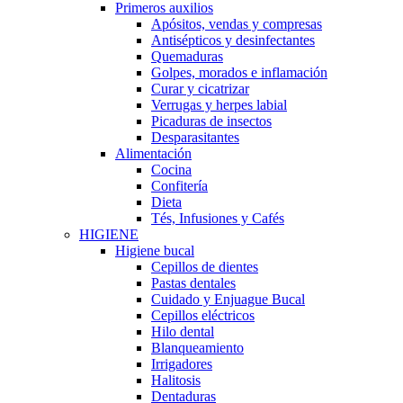
Primeros auxilios
Apósitos, vendas y compresas
Antisépticos y desinfectantes
Quemaduras
Golpes, morados e inflamación
Curar y cicatrizar
Verrugas y herpes labial
Picaduras de insectos
Desparasitantes
Alimentación
Cocina
Confitería
Dieta
Tés, Infusiones y Cafés
HIGIENE
Higiene bucal
Cepillos de dientes
Pastas dentales
Cuidado y Enjuague Bucal
Cepillos eléctricos
Hilo dental
Blanqueamiento
Irrigadores
Halitosis
Dentaduras