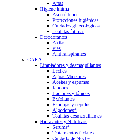
Aftas
Higiene íntima
Aseo íntimo
Protecciones higiénicas
Cuidados ginecológicos
Toallitas íntimas
Desodorantes
Axilas
Pies
Antitranspirantes
CARA
Limpiadores y desmaquillantes
Leches
Aguas Micelares
Aceites y espumas
Jabones
Lociones y tónicos
Exfoliantes
Esponjas y cepillos
Algodones*
Toallitas desmaquillantes
Hidratantes y Nutritivos
Serums*
Tratamientos faciales
Cuidado de Noche