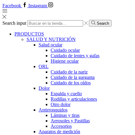
Facebook
Instagram
Search input
Search
PRODUCTOS
SALUD Y NUTRICIÓN
Salud ocular
Cuidado ocular
Cuidado de lentes y gafas
Higiene ocular
ORL
​​Cuidado de la nariz
​​Cuidado de la garganta
​​Cuidado de los oídos
Dolor
Espalda y cuello
Rodillas y articulaciones
Otro dolor
Antirronquidos
Láminas y tiras
Aerosoles y Pastillas
Accesorios
Aparatos de medición