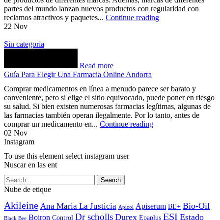
partes del mundo lanzan nuevos productos con regularidad con
reclamos atractivos y paquetes...
Continue reading
22
Nov
Sin categoría
Read more
Guía Para Elegir Una Farmacia Online Andorra
Comprar medicamentos en línea a menudo parece ser barato y
conveniente, pero si elige el sitio equivocado, puede poner en riesgo
su salud. Si bien existen numerosas farmacias legítimas, algunas de
las farmacias también operan ilegalmente. Por lo tanto, antes de
comprar un medicamento en...
Continue reading
02
Nov
Instagram
To use this element select instagram user
Nuscar en las ent
Search
Nube de etique
Akileine
Bio-Oil
Ana Maria La Justicia
Apiserum
BE+
Apicol
ESI
Dr scholls
Durex
Estado
Boiron
Control
Epaplus
Black Bee