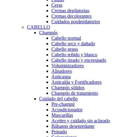
Ceras
Cremas depilatorias
Cremas decolorantes
Cuidados posdepilatorios
CABELLO
Champús
Cabello normal
Cabello seco y dañado
Cabello graso
Cabello teñido y blanco
Cabello rizado y encrespado
Voluminizadores
Alisadores
Anticaspa
Anticaída y Fortificadores
Champús sólidos
Champús de tratamiento
Cuidado del cabello
Pre-champú
Acondicionador
Mascarillas
Aceites y cuidado sin aclarado
Bálsamo desenredante
Peinado