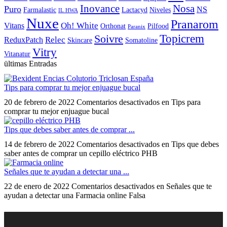
Inovance
Nosa
Puro
NS
Farmalastic
Lactacyd
Niveles
IL HWA
Nuxe
Pranarom
Oh! White
Vitans
Orthonat
Pilfood
Paranix
Topicrem
Soivre
Relec
ReduxPatch
Skincare
Somatoline
Vitry
Vitanatur
ültimas Entradas
Tips para comprar tu mejor enjuague bucal
20 de febrero de 2022
Comentarios desactivados
en Tips para
comprar tu mejor enjuague bucal
Tips que debes saber antes de comprar ...
14 de febrero de 2022
Comentarios desactivados
en Tips que debes
saber antes de comprar un cepillo eléctrico PHB
Señales que te ayudan a detectar una ...
22 de enero de 2022
Comentarios desactivados
en Señales que te
ayudan a detectar una Farmacia online Falsa