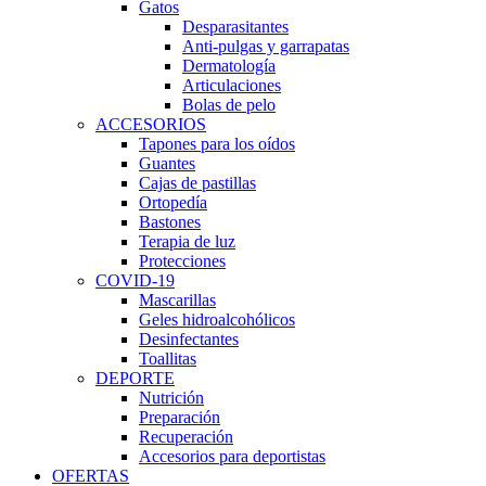
Gatos
Desparasitantes
Anti-pulgas y garrapatas
Dermatología
Articulaciones
Bolas de pelo
ACCESORIOS
Tapones para los oídos
Guantes
Cajas de pastillas
Ortopedía
Bastones
Terapia de luz
Protecciones
COVID-19
Mascarillas
Geles hidroalcohólicos
Desinfectantes
Toallitas
DEPORTE
Nutrición
Preparación
Recuperación
Accesorios para deportistas
OFERTAS