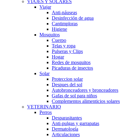
VIAJES Y SOLARES
Viajar
Anti-náuseas
Desinfección de agua
Cantimploras
Higiene
Mosquitos
Cuerpo
Telas y ropa
Pulseras y Clips
Hogar
Redes de mosquitos
Picaduras de insectos
Solar
Proteccion solar
Despues del sol
Autobronceadores y bronceadores
Gafas de sol para niños
Complementos alimenticios solares
VETERINARIO
Perros
Desparasitantes
Anti-pulgas y garrapatas
Dermatología
Articulaciones