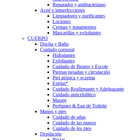
Reparador y antibacteriano
Acné e imperfecciones
Limpiadores y purificantes
Lociones
Cremas y tratamientos
Mascarillas y exfoliantes
CUERPO
Ducha y Baño
Cuidado corporal
Hidratantes
Exfoliantes
Cuidado de Bustos y Escote
Piernas pesadas y circulación
Piel atópica y eczema
Estrías*
Cuidado Reafirmante y Adelgazante
Cuidado anticelulítico
Masaje
Perfumes & Eau de Toilette
Manos y pies
Cuidado de uñas
Cuidado de las manos
Cuidado de los pies
Depilación
Pinzas