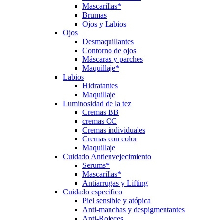
Mascarillas*
Brumas
Ojos y Labios
Ojos
Desmaquillantes
Contorno de ojos
Máscaras y parches
Maquillaje*
Labios
Hidratantes
Maquillaje
Luminosidad de la tez
Cremas BB
cremas CC
Cremas individuales
Cremas con color
Maquillaje
Cuidado Antienvejecimiento
Serums*
Mascarillas*
Antiarrugas y Lifting
Cuidado específico
Piel sensible y atópica
Anti-manchas y despigmentantes
Anti-Rojeces