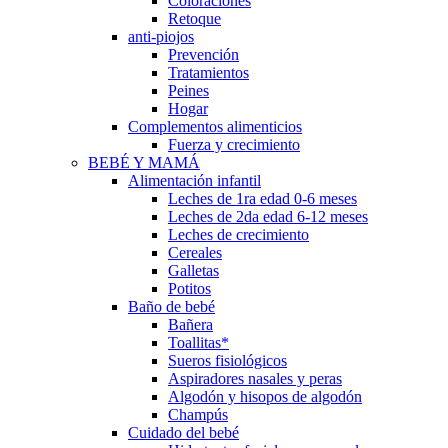
Coloraciones
Retoque
anti-piojos
Prevención
Tratamientos
Peines
Hogar
Complementos alimenticios
Fuerza y crecimiento
BEBÉ Y MAMÁ
Alimentación infantil
Leches de 1ra edad 0-6 meses
Leches de 2da edad 6-12 meses
Leches de crecimiento
Cereales
Galletas
Potitos
Baño de bebé
Bañera
Toallitas*
Sueros fisiológicos
Aspiradores nasales y peras
Algodón y hisopos de algodón
Champús
Cuidado del bebé